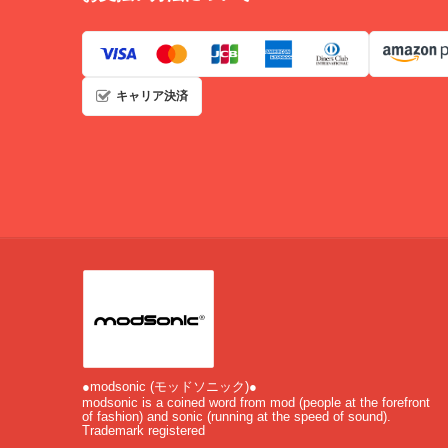
キャリア決済
●modsonic (モッドソニック)●
modsonic is a coined word from mod (people at the forefront
of fashion) and sonic (running at the speed of sound).
Trademark registered