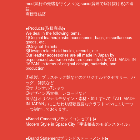
mod(流行の先端を行く人々)とsonic(音速で駆け抜ける)の造
語。
商標登録済
●Products(取扱商品)●
We deal in the following items.
1)Original leather/plastic accessories, bags, miscellaneous
goods, etc.
2)Original T-shirts
3)Design-related old books, records, etc.
Our leather accessories are all made in Japan by
experienced craftsmen who are committed to "ALL MADE IN
JAPAN" in terms of original design, materials, and
production.
①革製、プラスチック製などのオリジナルアクセサリー、バ
ッグ、雑貨など
②オリジナルTシャツ
③デザイン系古書、レコードなど
製品はオリジナルデザイン・素材・加工すべて「ALL MADE
IN JAPAN」にこだわり経験豊富なクラフトマンにより一つ
一つ制作しております。
●Brand Concept(ブランドコンセプト)●
Modern Style in Space City「宇宙都市のモダンスタイル」
●Brand Statement(ブランドステートメント)●