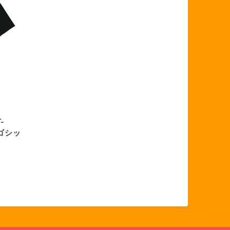
T-
ブゴシッ