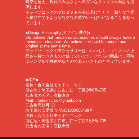
時空を超え、現代のみなさまへモダンなスタイルや商品を提
供します。
モッドソニックのプロダクトを身に着けたとき、新たな世界
へ飛び立てるようなワクワク感でいっぱいになることを願っ
ています。
●Design Philosophy(デザイン理念)●
We believe that modsonic accessories should always have a
minimalist elegance. We believe it should be simple and
original at the same time.
モッドソニックのアクセサリーは、いつもミニマリストの上
品さを持つべきものと信じています。それらの商品は、同時
にシンプルで独創的なものであるべきものと考えています。
■運営■
名称：合同会社モッドソニック
所在地：埼玉県川口市川口一丁目2番8号-705
代表者の氏名：高橋孝喜
Mail:
modsonic.co@gmail.com
〇古物商許可 〇
埼玉県公安委員会 第431030056488号
名称：合同会社モッドソニック
所在地：埼玉県川口市川口一丁目2番8号-705
代表者の氏名：高橋孝喜