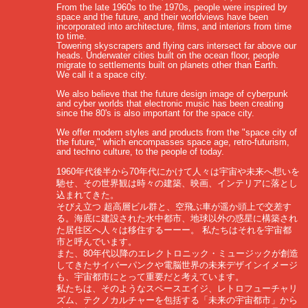
From the late 1960s to the 1970s, people were inspired by
space and the future, and their worldviews have been
incorporated into architecture, films, and interiors from time
to time.
Towering skyscrapers and flying cars intersect far above our
heads. Underwater cities built on the ocean floor, people
migrate to settlements built on planets other than Earth.
We call it a space city.
We also believe that the future design image of cyberpunk
and cyber worlds that electronic music has been creating
since the 80's is also important for the space city.
We offer modern styles and products from the "space city of
the future," which encompasses space age, retro-futurism,
and techno culture, to the people of today.
1960年代後半から70年代にかけて人々は宇宙や未来へ想いを
馳せ、その世界観は時々の建築、映画、インテリアに落とし
込まれてきた。
そびえ立つ 超高層ビル群と、空飛ぶ車が遥か頭上で交差す
る。海底に建設された水中都市、地球以外の惑星に構築され
た居住区へ人々は移住するーーー。 私たちはそれを宇宙都
市と呼んでいます。
また、80年代以降のエレクトロニック・ミュージックが創造
してきたサイバーパンクや電脳世界の未来デザインイメージ
も、宇宙都市にとって重要だと考えています。
私たちは、そのようなスペースエイジ、レトロフューチャリ
ズム、テクノカルチャーを包括する「未来の宇宙都市」から