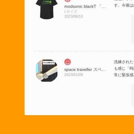
す。今後は
modsonic blackT 「sonic sound from the future」●管理番号(204C)
Lサイズ
2023/08/10
洗練された
も感じ「時
space traveller スペーストラベラー (➀太ブレス ②グレー ③円柱ホック）
2023/01/09
常に緊張感
modso
さりげなく
Spaceage レザーブレスレット(TYPE1) フリーサイズ ★ 2月末まで送料無料