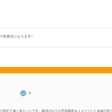
欄で非表示になります）
0
な対応で凄く良かったです。銀河のはての宇宙都市をイメージした未来の音