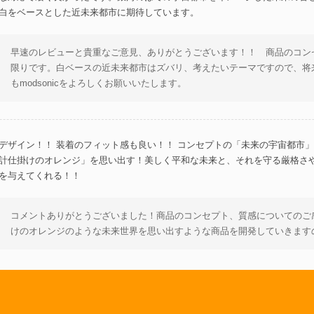
白をベースとした近未来都市に期待しています。
早速のレビューと貴重なご意見、ありがとうございます！！ 商品のコン
限りです。白ベースの近未来都市はズバリ、考えたいテーマですので、将
もmodsonicをよろしくお願いいたします。
デザイン！！ 装着のフィット感も良い！！ コンセプトの「未来の宇宙都市」
計仕掛けのオレンジ」を思い出す！美しく平和な未来と、それを守る厳格さ
を与えてくれる！！
コメントありがとうございました！商品のコンセプト、質感についてのご
けのオレンジのような未来世界を思い出すような商品を開発していきます
nicのデザインとセンスに惚れました。近未来的なSF映画のファッションを彷
身につけることができます。modsonicさんは今後も注目して行きたいと思