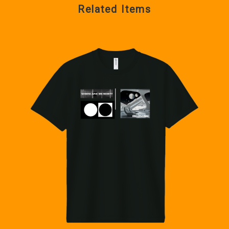
Related Items
ご丁寧なReviewコメント誠にありがとうございます。近未来のSF映画
ます。それは正にモッドソニックが目指しているアクセサリーの世界観で
す！ 今後も独特でエッジの効いたアイテムを開発して参ります。どうぞよ
スペイシーで洗練されて素晴らしい。素材の革の質感も申し分ないです。末長く
です。迅速なご対応、配送も完璧です。ありがとうございました！！
ご丁寧なReviewのコメントありがとうございました。未来をデザイン
より嬉しいです。これからもモッドソニックは新しい作品を随時展開して
す。ありがとうございました🚀