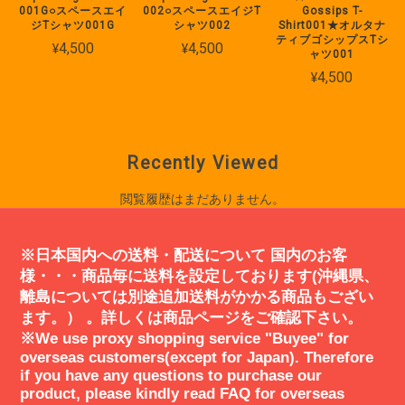
001G○スペースエイ
002○スペースエイジT
Gossips T-
コメントありがとうございました！商品
ジTシャツ001G
シャツ002
Shirt001★オルタナ
のコンセプト、質感についてのご感想も
ティブゴシップスTシ
¥4,500
¥4,500
ありがとうございます。これからも時計
ャツ001
仕掛けのオレンジのような未来世界を思
¥4,500
い出すような商品を開発していきますの
で、どうぞよろしくお願いいたします。
Recently Viewed
閲覧履歴はまだありません。
Spaceage レザーブレスレット(TYPE1) フリーサイズ ★ 2月末まで送料無料
2021/01/13
※日本国内への送料・配送について 国内のお客
様・・・商品毎に送料を設定しております(沖縄県、
modsonicのデザインとセンスに惚れました。近未来的なSF映画のフ
離島については別途追加送料がかかる商品もござい
ァッションを彷彿とさせ痺れました。エッジが効いていながら日常使
ます。） 。詳しくは商品ページをご確認下さい。
いでもさりげなく身につけることができます。modsonicさんは今後も
※We use proxy shopping service "Buyee" for
注目して行きたいと思います。素敵な商品をありがとうございまし
overseas customers(except for Japan). Therefore
た！
if you have any questions to purchase our
product, please kindly read FAQ for overseas