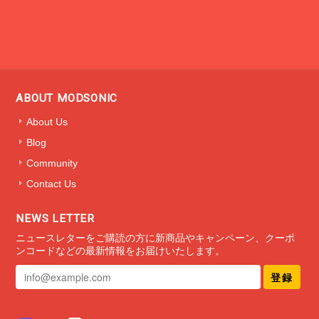
ご丁寧なReviewのコメントありがとう
ございました。未来をデザインと質感で
表した作品を高く評価していただけたこ
とが何より嬉しいです。これからもモッ
ABOUT MODSONIC
ドソニックは新しい作品を随時展開して
参ります。楽しみにしていただけました
About Us
ら幸いです。ありがとうございました🚀
Blog
Community
Contact Us
ミニマルブレスレット タイプ1
NEWS LETTER
2020/12/30
ニュースレターをご購読の方に新商品やキャンペーン、クーポ
ンコードなどの最新情報をお届けいたします。
登録