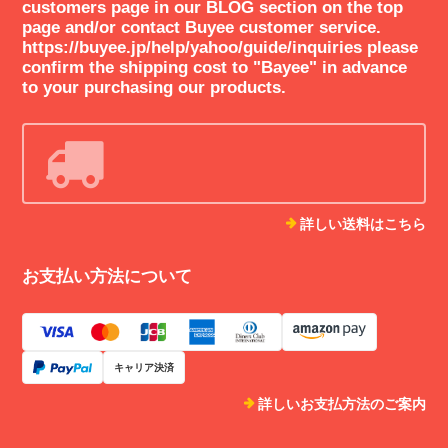
customers page in our BLOG section on the top
ご丁寧なReviewコメント誠にありがと
page and/or contact Buyee customer service.
うございます。近未来のSF映画を想起
https://buyee.jp/help/yahoo/guide/inquiries please
し体感していただけましたことに感謝申
confirm the shipping cost to "Bayee" in advance
し上げます。それは正にモッドソニック
to your purchasing our products.
が目指しているアクセサリーの世界観で
すので、とても嬉しいです。ありがとう
ございます！ 今後も独特でエッジの効
いたアイテムを開発して参ります。どう
ぞよろしくお願いいたします🚀
詳しい送料はこちら
お支払い方法について
Spaceage レザーブレスレット(TYPE3) フリーサイズ ★ 2月末まで送料無料
Mサイズ
2021/01/13
キャリア決済
デザインはスペイシーで洗練されて素晴らしい。素材の革の質感も申
し分ないです。末長く愛用したい商品です。modsonicさんのセンス、
詳しいお支払方法のご案内
今後も期待したいです。迅速なご対応、配送も完璧です。ありがとう
ございました！！