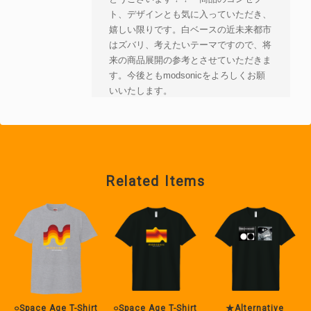
ト、デザインとも気に入っていただき、
嬉しい限りです。白ベースの近未来都市
はズバリ、考えたいテーマですので、将
来の商品展開の参考とさせていただきま
す。今後ともmodsonicをよろしくお願
いいたします。
space traveller スペーストラベラー (➀太ブレス ②グレー ③円柱ホック）
Related Items
2023/01/09
洗練されたデザイン！！ 装着のフィット感も良い！！ コンセプトの
「未来の宇宙都市」がしっかりある！！ . 個人的にサイバーパンク的
な要素も感じ「時計仕掛けのオレンジ」を思い出す！美しく平和な未
来と、それを守る厳格さや冷たさ様なものの両方を持ち合わせた様な
デザインが日常に緊張感を与えてくれる！！
○Space Age T-Shirt
○Space Age T-Shirt
★Alternative