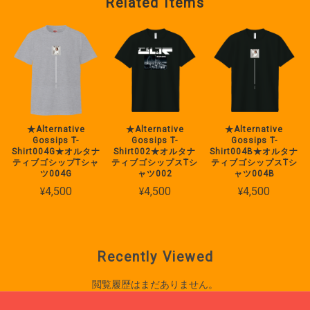
Related Items
2023/01/09
洗練されたデザイン！！ 装着のフィット感も良い！！ コンセプトの
「未来の宇宙都市」がしっかりある！！ . 個人的にサイバーパンク的
な要素も感じ「時計仕掛けのオレンジ」を思い出す！美しく平和な未
来と、それを守る厳格さや冷たさ様なものの両方を持ち合わせた様な
デザインが日常に緊張感を与えてくれる！！
★Alternative
★Alternative
★Alternative
Gossips T-
Gossips T-
Gossips T-
コメントありがとうございました！商品
Shirt004G★オルタナ
Shirt002★オルタナ
Shirt004B★オルタナ
のコンセプト、質感についてのご感想も
ティブゴシップTシャ
ティブゴシップスTシ
ティブゴシップスTシ
ありがとうございます。これからも時計
ツ004G
ャツ002
ャツ004B
仕掛けのオレンジのような未来世界を思
¥4,500
¥4,500
¥4,500
い出すような商品を開発していきますの
で、どうぞよろしくお願いいたします。
Recently Viewed
閲覧履歴はまだありません。
Spaceage レザーブレスレット(TYPE1) フリーサイズ ★ 2月末まで送料無料
2021/01/13