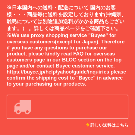
※日本国内への送料・配送について 国内のお客
様・・・商品毎に送料を設定しております(沖縄県、
modsonicのデザインとセンスに惚れました。近未来的なSF映画のフ
離島については別途追加送料がかかる商品もござい
ァッションを彷彿とさせ痺れました。エッジが効いていながら日常使
ます。） 。詳しくは商品ページをご確認下さい。
いでもさりげなく身につけることができます。modsonicさんは今後も
※We use proxy shopping service "Buyee" for
注目して行きたいと思います。素敵な商品をありがとうございまし
overseas customers(except for Japan). Therefore
た！
if you have any questions to purchase our
product, please kindly read FAQ for overseas
customers page in our BLOG section on the top
ご丁寧なReviewコメント誠にありがと
page and/or contact Buyee customer service.
うございます。近未来のSF映画を想起
https://buyee.jp/help/yahoo/guide/inquiries please
し体感していただけましたことに感謝申
confirm the shipping cost to "Bayee" in advance
し上げます。それは正にモッドソニック
to your purchasing our products.
が目指しているアクセサリーの世界観で
すので、とても嬉しいです。ありがとう
ございます！ 今後も独特でエッジの効
いたアイテムを開発して参ります。どう
ぞよろしくお願いいたします🚀
詳しい送料はこちら