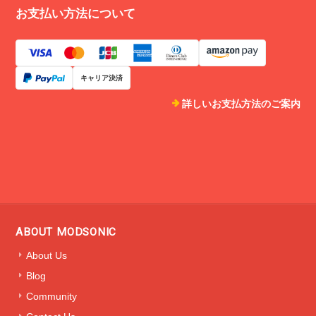
お支払い方法について
Spaceage レザーブレスレット(TYPE3) フリーサイズ ★ 2月末まで送料無料
Mサイズ
2021/01/13
キャリア決済
デザインはスペイシーで洗練されて素晴らしい。素材の革の質感も申
し分ないです。末長く愛用したい商品です。modsonicさんのセンス、
詳しいお支払方法のご案内
今後も期待したいです。迅速なご対応、配送も完璧です。ありがとう
ございました！！
ご丁寧なReviewのコメントありがとう
ございました。未来をデザインと質感で
表した作品を高く評価していただけたこ
とが何より嬉しいです。これからもモッ
ABOUT MODSONIC
ドソニックは新しい作品を随時展開して
参ります。楽しみにしていただけました
About Us
ら幸いです。ありがとうございました🚀
Blog
Community