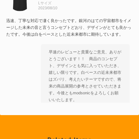
Lサイズ
2023/08/10
迅速、丁寧な対応で凄く良かったです。銀河のはての宇宙都市をイメ
ージした未来の音と言うコンセプトどおり、デザインがとても良かっ
たです。今後は白をベースとした近未来都市に期待しています。
早速のレビューと貴重なご意見、ありが
とうございます！！ 商品のコンセプ
ト、デザインとも気に入っていただき、
嬉しい限りです。白ベースの近未来都市
はズバリ、考えたいテーマですので、将
来の商品展開の参考とさせていただきま
す。今後ともmodsonicをよろしくお願
いいたします。
space traveller スペーストラベラー (➀太ブレス ②グレー ③円柱ホック）