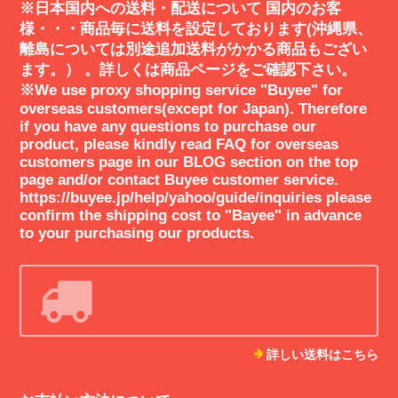
※日本国内への送料・配送について 国内のお客
2021/01/13
様・・・商品毎に送料を設定しております(沖縄県、
離島については別途追加送料がかかる商品もござい
modsonicのデザインとセンスに惚れました。近未来的なSF映画のフ
ます。） 。詳しくは商品ページをご確認下さい。
ァッションを彷彿とさせ痺れました。エッジが効いていながら日常使
※We use proxy shopping service "Buyee" for
いでもさりげなく身につけることができます。modsonicさんは今後も
overseas customers(except for Japan). Therefore
注目して行きたいと思います。素敵な商品をありがとうございまし
if you have any questions to purchase our
た！
product, please kindly read FAQ for overseas
customers page in our BLOG section on the top
page and/or contact Buyee customer service.
ご丁寧なReviewコメント誠にありがと
https://buyee.jp/help/yahoo/guide/inquiries please
うございます。近未来のSF映画を想起
confirm the shipping cost to "Bayee" in advance
to your purchasing our products.
し体感していただけましたことに感謝申
し上げます。それは正にモッドソニック
が目指しているアクセサリーの世界観で
すので、とても嬉しいです。ありがとう
ございます！ 今後も独特でエッジの効
いたアイテムを開発して参ります。どう
ぞよろしくお願いいたします🚀
詳しい送料はこちら