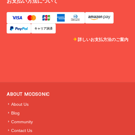
お支払い方法について
Spaceage レザーブレスレット(TYPE3) フリーサイズ ★ 2月末まで送料無料
Mサイズ
2021/01/13
キャリア決済
詳しいお支払方法のご案内
デザインはスペイシーで洗練されて素晴らしい。素材の革の質感も申
し分ないです。末長く愛用したい商品です。modsonicさんのセンス、
今後も期待したいです。迅速なご対応、配送も完璧です。ありがとう
ございました！！
ご丁寧なReviewのコメントありがとう
ございました。未来をデザインと質感で
表した作品を高く評価していただけたこ
ABOUT MODSONIC
とが何より嬉しいです。これからもモッ
ドソニックは新しい作品を随時展開して
About Us
参ります。楽しみにしていただけました
Blog
ら幸いです。ありがとうございました🚀
Community
Contact Us