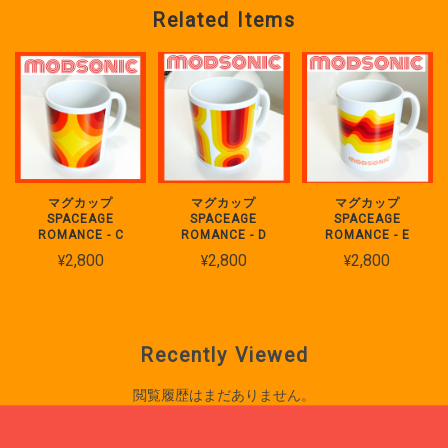
space traveller スペーストラベラー (➀太ブレス ②グレー ③円柱ホック）
Related Items
2023/01/09
洗練されたデザイン！！ 装着のフィット感も良い！！ コンセプトの
「未来の宇宙都市」がしっかりある！！ . 個人的にサイバーパンク的
な要素も感じ「時計仕掛けのオレンジ」を思い出す！美しく平和な未
来と、それを守る厳格さや冷たさ様なものの両方を持ち合わせた様な
デザインが日常に緊張感を与えてくれる！！
マグカップ
マグカップ
マグカップ
SPACEAGE
SPACEAGE
SPACEAGE
コメントありがとうございました！商品
ROMANCE - C
ROMANCE - D
ROMANCE - E
のコンセプト、質感についてのご感想も
¥2,800
¥2,800
¥2,800
ありがとうございます。これからも時計
仕掛けのオレンジのような未来世界を思
い出すような商品を開発していきますの
で、どうぞよろしくお願いいたします。
Recently Viewed
閲覧履歴はまだありません。
Spaceage レザーブレスレット(TYPE1) フリーサイズ ★ 2月末まで送料無料